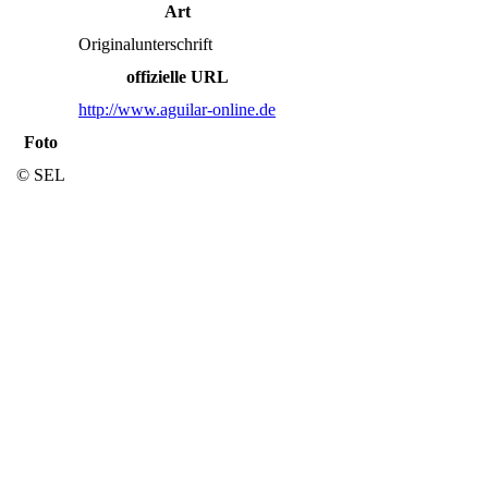
Art
Originalunterschrift
offizielle URL
http://www.aguilar-online.de
Foto
© SEL