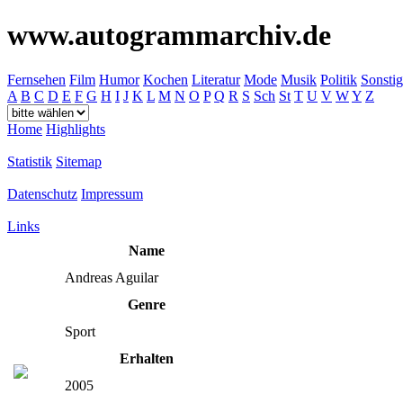
www.autogrammarchiv.de
Fernsehen
Film
Humor
Kochen
Literatur
Mode
Musik
Politik
Sonstig
A
B
C
D
E
F
G
H
I
J
K
L
M
N
O
P
Q
R
S
Sch
St
T
U
V
W
Y
Z
Home
Highlights
Statistik
Sitemap
Datenschutz
Impressum
Links
Name
Andreas Aguilar
Genre
Sport
Erhalten
2005