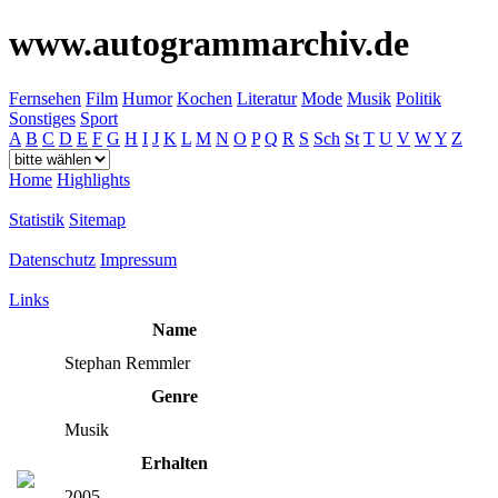
www.autogrammarchiv.de
Fernsehen
Film
Humor
Kochen
Literatur
Mode
Musik
Politik
Sonstiges
Sport
A
B
C
D
E
F
G
H
I
J
K
L
M
N
O
P
Q
R
S
Sch
St
T
U
V
W
Y
Z
Home
Highlights
Statistik
Sitemap
Datenschutz
Impressum
Links
Name
Stephan Remmler
Genre
Musik
Erhalten
2005