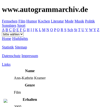
www.autogrammarchiv.de
Fernsehen
Film
Humor
Kochen
Literatur
Mode
Musik
Politik
Sonstiges
Sport
A
B
C
D
E
F
G
H
I
J
K
L
M
N
O
P
Q
R
S
Sch
St
T
U
V
W
Y
Z
Home
Highlights
Statistik
Sitemap
Datenschutz
Impressum
Links
Name
Ann-Kathrin Kramer
Genre
Film
Erhalten
2005