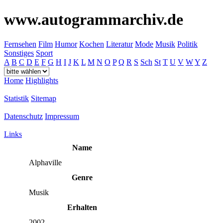
www.autogrammarchiv.de
Fernsehen
Film
Humor
Kochen
Literatur
Mode
Musik
Politik
Sonstiges
Sport
A
B
C
D
E
F
G
H
I
J
K
L
M
N
O
P
Q
R
S
Sch
St
T
U
V
W
Y
Z
Home
Highlights
Statistik
Sitemap
Datenschutz
Impressum
Links
Name
Alphaville
Genre
Musik
Erhalten
2002