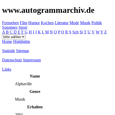
www.autogrammarchiv.de
Fernsehen
Film
Humor
Kochen
Literatur
Mode
Musik
Politik
Sonstiges
Sport
A
B
C
D
E
F
G
H
I
J
K
L
M
N
O
P
Q
R
S
Sch
St
T
U
V
W
Y
Z
Home
Highlights
Statistik
Sitemap
Datenschutz
Impressum
Links
Name
Alphaville
Genre
Musik
Erhalten
2001