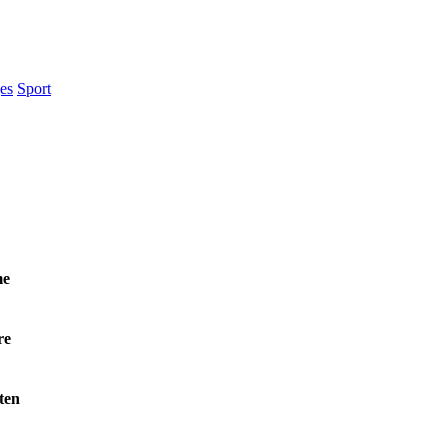
es
Sport
e
re
ten