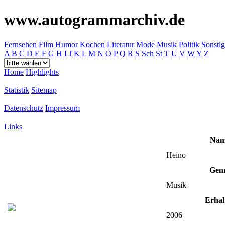
www.autogrammarchiv.de
Fernsehen
Film
Humor
Kochen
Literatur
Mode
Musik
Politik
Sonstig
A
B
C
D
E
F
G
H
I
J
K
L
M
N
O
P
Q
R
S
Sch
St
T
U
V
W
Y
Z
Home
Highlights
Statistik
Sitemap
Datenschutz
Impressum
Links
Nam
Heino
Gen
Musik
Erhal
2006