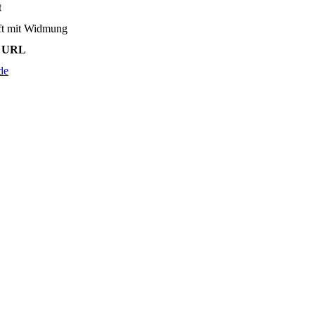
t
ift mit Widmung
le URL
de