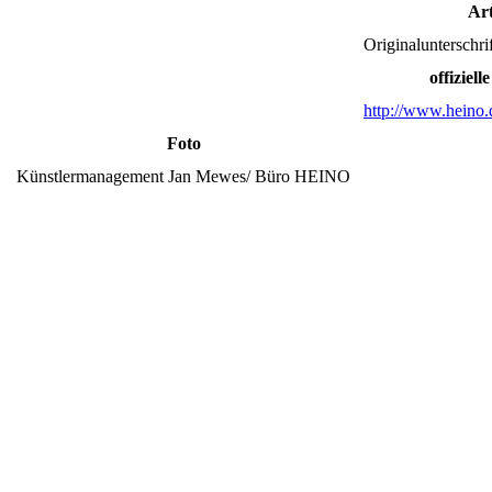
Ar
Originalunterschr
offiziel
http://www.heino.
Foto
Künstlermanagement Jan Mewes/ Büro HEINO