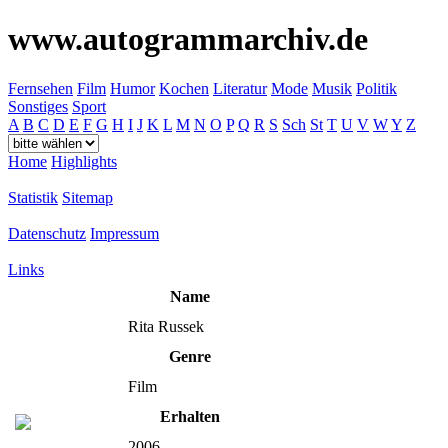
www.autogrammarchiv.de
Fernsehen
Film
Humor
Kochen
Literatur
Mode
Musik
Politik
Sonstiges
Sport
A
B
C
D
E
F
G
H
I
J
K
L
M
N
O
P
Q
R
S
Sch
St
T
U
V
W
Y
Z
Home
Highlights
Statistik
Sitemap
Datenschutz
Impressum
Links
Name
Rita Russek
Genre
Film
Erhalten
2006