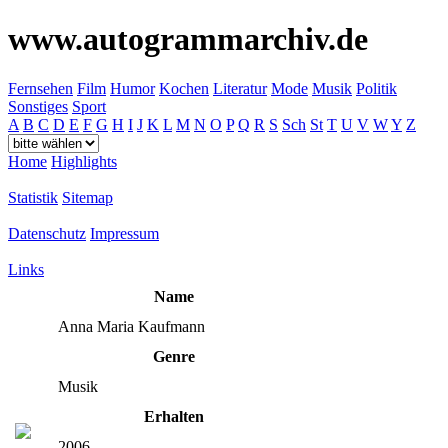
www.autogrammarchiv.de
Fernsehen
Film
Humor
Kochen
Literatur
Mode
Musik
Politik
Sonstiges
Sport
A
B
C
D
E
F
G
H
I
J
K
L
M
N
O
P
Q
R
S
Sch
St
T
U
V
W
Y
Z
Home
Highlights
Statistik
Sitemap
Datenschutz
Impressum
Links
Name
Anna Maria Kaufmann
Genre
Musik
Erhalten
2006