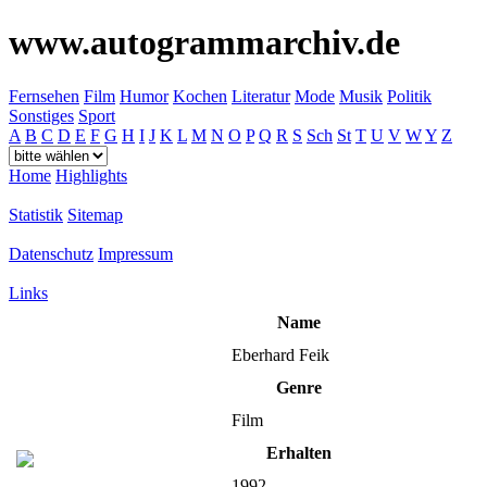
www.autogrammarchiv.de
Fernsehen
Film
Humor
Kochen
Literatur
Mode
Musik
Politik
Sonstiges
Sport
A
B
C
D
E
F
G
H
I
J
K
L
M
N
O
P
Q
R
S
Sch
St
T
U
V
W
Y
Z
Home
Highlights
Statistik
Sitemap
Datenschutz
Impressum
Links
Name
Eberhard Feik
Genre
Film
Erhalten
1992