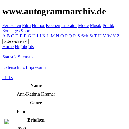
www.autogrammarchiv.de
Fernsehen
Film
Humor
Kochen
Literatur
Mode
Musik
Politik
Sonstiges
Sport
A
B
C
D
E
F
G
H
I
J
K
L
M
N
O
P
Q
R
S
Sch
St
T
U
V
W
Y
Z
Home
Highlights
Statistik
Sitemap
Datenschutz
Impressum
Links
Name
Ann-Kathrin Kramer
Genre
Film
Erhalten
2006