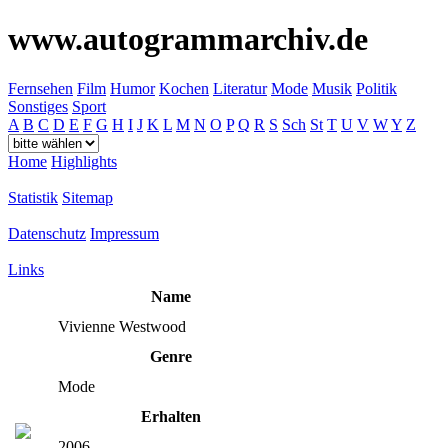
www.autogrammarchiv.de
Fernsehen
Film
Humor
Kochen
Literatur
Mode
Musik
Politik
Sonstiges
Sport
A
B
C
D
E
F
G
H
I
J
K
L
M
N
O
P
Q
R
S
Sch
St
T
U
V
W
Y
Z
Home
Highlights
Statistik
Sitemap
Datenschutz
Impressum
Links
Name
Vivienne Westwood
Genre
Mode
Erhalten
2006