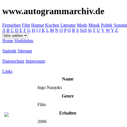
www.autogrammarchiv.de
Fernsehen
Film
Humor
Kochen
Literatur
Mode
Musik
Politik
Sonstig
A
B
C
D
E
F
G
H
I
J
K
L
M
N
O
P
Q
R
S
Sch
St
T
U
V
W
Y
Z
Home
Highlights
Statistik
Sitemap
Datenschutz
Impressum
Links
Name
Ingo Naujoks
Genre
Film
Erhalten
2006