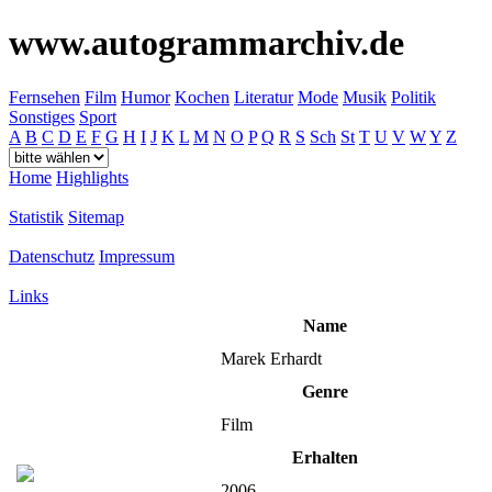
www.autogrammarchiv.de
Fernsehen
Film
Humor
Kochen
Literatur
Mode
Musik
Politik
Sonstiges
Sport
A
B
C
D
E
F
G
H
I
J
K
L
M
N
O
P
Q
R
S
Sch
St
T
U
V
W
Y
Z
Home
Highlights
Statistik
Sitemap
Datenschutz
Impressum
Links
Name
Marek Erhardt
Genre
Film
Erhalten
2006