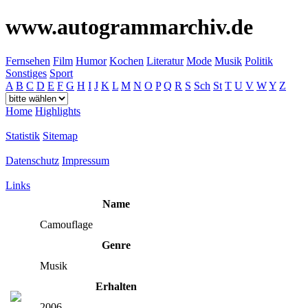
www.autogrammarchiv.de
Fernsehen
Film
Humor
Kochen
Literatur
Mode
Musik
Politik
Sonstiges
Sport
A
B
C
D
E
F
G
H
I
J
K
L
M
N
O
P
Q
R
S
Sch
St
T
U
V
W
Y
Z
Home
Highlights
Statistik
Sitemap
Datenschutz
Impressum
Links
Name
Camouflage
Genre
Musik
Erhalten
2006