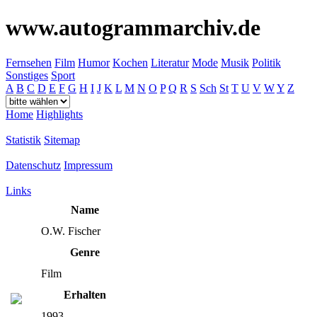
www.autogrammarchiv.de
Fernsehen
Film
Humor
Kochen
Literatur
Mode
Musik
Politik
Sonstiges
Sport
A
B
C
D
E
F
G
H
I
J
K
L
M
N
O
P
Q
R
S
Sch
St
T
U
V
W
Y
Z
Home
Highlights
Statistik
Sitemap
Datenschutz
Impressum
Links
Name
O.W. Fischer
Genre
Film
Erhalten
1993