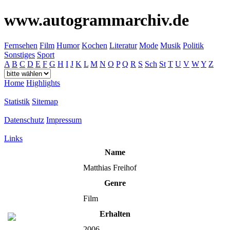
www.autogrammarchiv.de
Fernsehen
Film
Humor
Kochen
Literatur
Mode
Musik
Politik
Sonstiges
Sport
A
B
C
D
E
F
G
H
I
J
K
L
M
N
O
P
Q
R
S
Sch
St
T
U
V
W
Y
Z
Home
Highlights
Statistik
Sitemap
Datenschutz
Impressum
Links
Name
Matthias Freihof
Genre
Film
Erhalten
2006