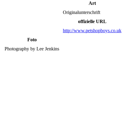
Art
Originalunterschrift
offizielle URL
http://www.petshopboys.co.uk
Foto
Photography by Lee Jenkins