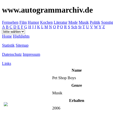
www.autogrammarchiv.de
Fernsehen
Film
Humor
Kochen
Literatur
Mode
Musik
Politik
Sonstig
A
B
C
D
E
F
G
H
I
J
K
L
M
N
O
P
Q
R
S
Sch
St
T
U
V
W
Y
Z
Home
Highlights
Statistik
Sitemap
Datenschutz
Impressum
Links
Name
Pet Shop Boys
Genre
Musik
Erhalten
2006