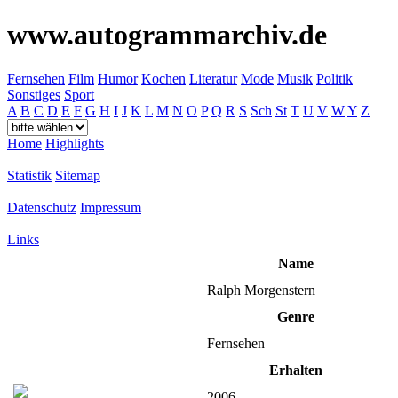
www.autogrammarchiv.de
Fernsehen
Film
Humor
Kochen
Literatur
Mode
Musik
Politik
Sonstiges
Sport
A
B
C
D
E
F
G
H
I
J
K
L
M
N
O
P
Q
R
S
Sch
St
T
U
V
W
Y
Z
Home
Highlights
Statistik
Sitemap
Datenschutz
Impressum
Links
Name
Ralph Morgenstern
Genre
Fernsehen
Erhalten
2006