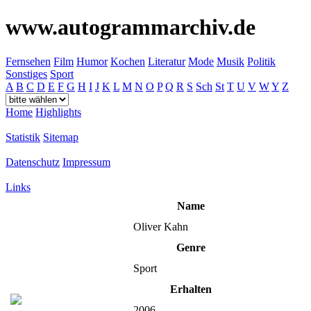
www.autogrammarchiv.de
Fernsehen
Film
Humor
Kochen
Literatur
Mode
Musik
Politik
Sonstiges
Sport
A
B
C
D
E
F
G
H
I
J
K
L
M
N
O
P
Q
R
S
Sch
St
T
U
V
W
Y
Z
Home
Highlights
Statistik
Sitemap
Datenschutz
Impressum
Links
Name
Oliver Kahn
Genre
Sport
Erhalten
2006