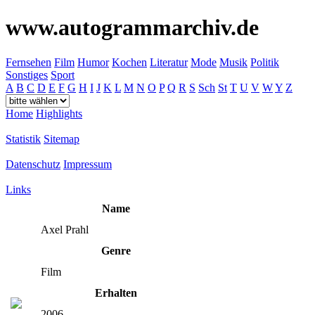
www.autogrammarchiv.de
Fernsehen
Film
Humor
Kochen
Literatur
Mode
Musik
Politik
Sonstiges
Sport
A
B
C
D
E
F
G
H
I
J
K
L
M
N
O
P
Q
R
S
Sch
St
T
U
V
W
Y
Z
Home
Highlights
Statistik
Sitemap
Datenschutz
Impressum
Links
Name
Axel Prahl
Genre
Film
Erhalten
2006