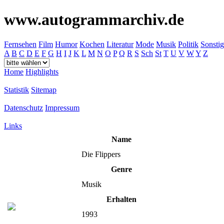
www.autogrammarchiv.de
Fernsehen
Film
Humor
Kochen
Literatur
Mode
Musik
Politik
Sonstig
A
B
C
D
E
F
G
H
I
J
K
L
M
N
O
P
Q
R
S
Sch
St
T
U
V
W
Y
Z
Home
Highlights
Statistik
Sitemap
Datenschutz
Impressum
Links
Name
Die Flippers
Genre
Musik
Erhalten
1993