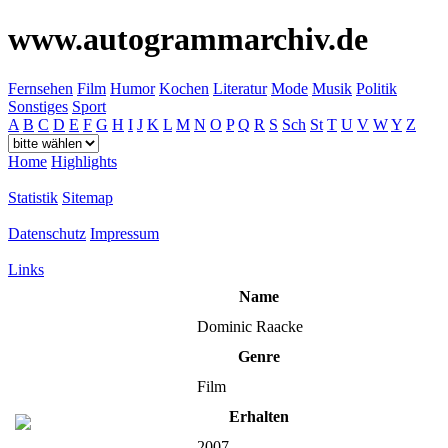
www.autogrammarchiv.de
Fernsehen
Film
Humor
Kochen
Literatur
Mode
Musik
Politik
Sonstiges
Sport
A
B
C
D
E
F
G
H
I
J
K
L
M
N
O
P
Q
R
S
Sch
St
T
U
V
W
Y
Z
Home
Highlights
Statistik
Sitemap
Datenschutz
Impressum
Links
Name
Dominic Raacke
Genre
Film
Erhalten
2007