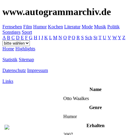
www.autogrammarchiv.de
Fernsehen
Film
Humor
Kochen
Literatur
Mode
Musik
Politik
Sonstiges
Sport
A
B
C
D
E
F
G
H
I
J
K
L
M
N
O
P
Q
R
S
Sch
St
T
U
V
W
Y
Z
Home
Highlights
Statistik
Sitemap
Datenschutz
Impressum
Links
Name
Otto Waalkes
Genre
Humor
Erhalten
2007