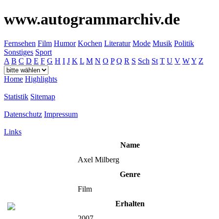
www.autogrammarchiv.de
Fernsehen
Film
Humor
Kochen
Literatur
Mode
Musik
Politik
Sonstiges
Sport
A
B
C
D
E
F
G
H
I
J
K
L
M
N
O
P
Q
R
S
Sch
St
T
U
V
W
Y
Z
Home
Highlights
Statistik
Sitemap
Datenschutz
Impressum
Links
Name
Axel Milberg
Genre
Film
Erhalten
2007