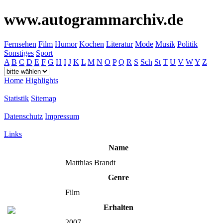
www.autogrammarchiv.de
Fernsehen
Film
Humor
Kochen
Literatur
Mode
Musik
Politik
Sonstiges
Sport
A
B
C
D
E
F
G
H
I
J
K
L
M
N
O
P
Q
R
S
Sch
St
T
U
V
W
Y
Z
Home
Highlights
Statistik
Sitemap
Datenschutz
Impressum
Links
Name
Matthias Brandt
Genre
Film
Erhalten
2007