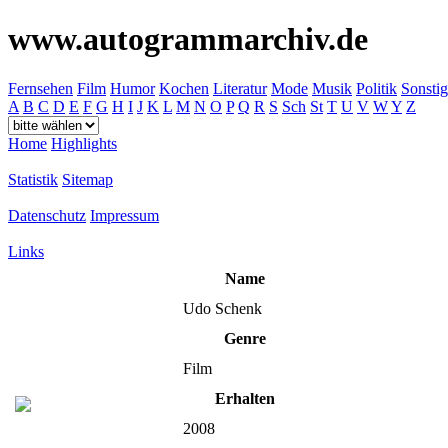
www.autogrammarchiv.de
Fernsehen
Film
Humor
Kochen
Literatur
Mode
Musik
Politik
Sonstig
A
B
C
D
E
F
G
H
I
J
K
L
M
N
O
P
Q
R
S
Sch
St
T
U
V
W
Y
Z
Home
Highlights
Statistik
Sitemap
Datenschutz
Impressum
Links
Name
Udo Schenk
Genre
Film
Erhalten
2008