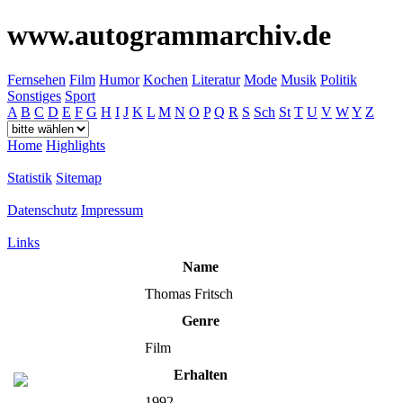
www.autogrammarchiv.de
Fernsehen
Film
Humor
Kochen
Literatur
Mode
Musik
Politik
Sonstiges
Sport
A
B
C
D
E
F
G
H
I
J
K
L
M
N
O
P
Q
R
S
Sch
St
T
U
V
W
Y
Z
Home
Highlights
Statistik
Sitemap
Datenschutz
Impressum
Links
Name
Thomas Fritsch
Genre
Film
Erhalten
1992