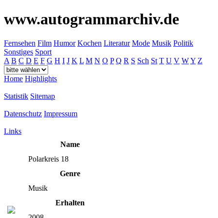
www.autogrammarchiv.de
Fernsehen
Film
Humor
Kochen
Literatur
Mode
Musik
Politik
Sonstiges
Sport
A
B
C
D
E
F
G
H
I
J
K
L
M
N
O
P
Q
R
S
Sch
St
T
U
V
W
Y
Z
Home
Highlights
Statistik
Sitemap
Datenschutz
Impressum
Links
Name
Polarkreis 18
Genre
Musik
Erhalten
2008