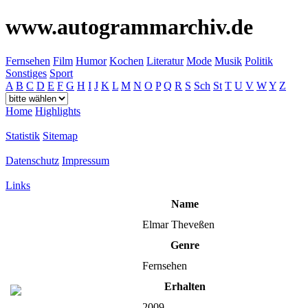
www.autogrammarchiv.de
Fernsehen
Film
Humor
Kochen
Literatur
Mode
Musik
Politik
Sonstiges
Sport
A
B
C
D
E
F
G
H
I
J
K
L
M
N
O
P
Q
R
S
Sch
St
T
U
V
W
Y
Z
Home
Highlights
Statistik
Sitemap
Datenschutz
Impressum
Links
Name
Elmar Theveßen
Genre
Fernsehen
Erhalten
2009