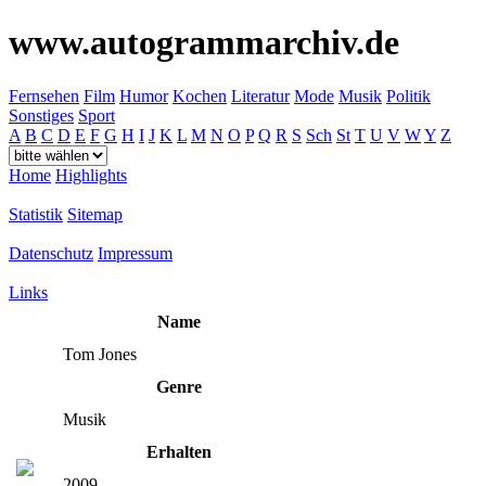
www.autogrammarchiv.de
Fernsehen
Film
Humor
Kochen
Literatur
Mode
Musik
Politik
Sonstiges
Sport
A
B
C
D
E
F
G
H
I
J
K
L
M
N
O
P
Q
R
S
Sch
St
T
U
V
W
Y
Z
Home
Highlights
Statistik
Sitemap
Datenschutz
Impressum
Links
Name
Tom Jones
Genre
Musik
Erhalten
2009