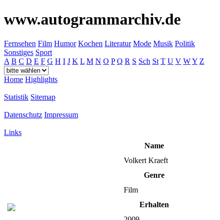
www.autogrammarchiv.de
Fernsehen
Film
Humor
Kochen
Literatur
Mode
Musik
Politik
Sonstiges
Sport
A
B
C
D
E
F
G
H
I
J
K
L
M
N
O
P
Q
R
S
Sch
St
T
U
V
W
Y
Z
Home
Highlights
Statistik
Sitemap
Datenschutz
Impressum
Links
Name
Volkert Kraeft
Genre
Film
Erhalten
2009