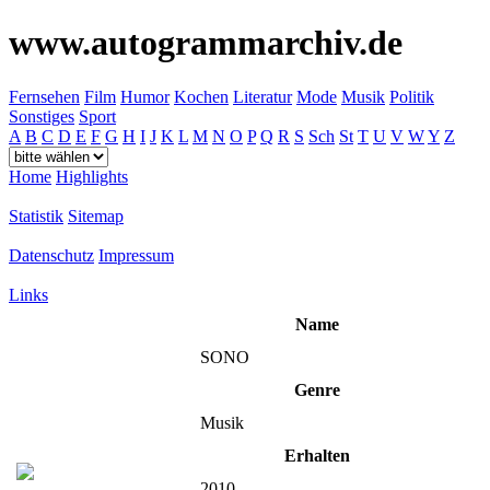
www.autogrammarchiv.de
Fernsehen
Film
Humor
Kochen
Literatur
Mode
Musik
Politik
Sonstiges
Sport
A
B
C
D
E
F
G
H
I
J
K
L
M
N
O
P
Q
R
S
Sch
St
T
U
V
W
Y
Z
Home
Highlights
Statistik
Sitemap
Datenschutz
Impressum
Links
Name
SONO
Genre
Musik
Erhalten
2010