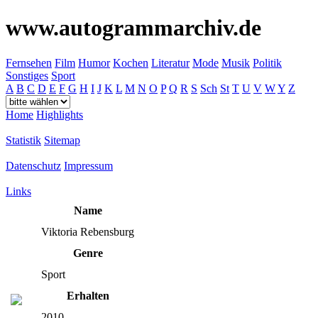
www.autogrammarchiv.de
Fernsehen
Film
Humor
Kochen
Literatur
Mode
Musik
Politik
Sonstiges
Sport
A
B
C
D
E
F
G
H
I
J
K
L
M
N
O
P
Q
R
S
Sch
St
T
U
V
W
Y
Z
Home
Highlights
Statistik
Sitemap
Datenschutz
Impressum
Links
Name
Viktoria Rebensburg
Genre
Sport
Erhalten
2010