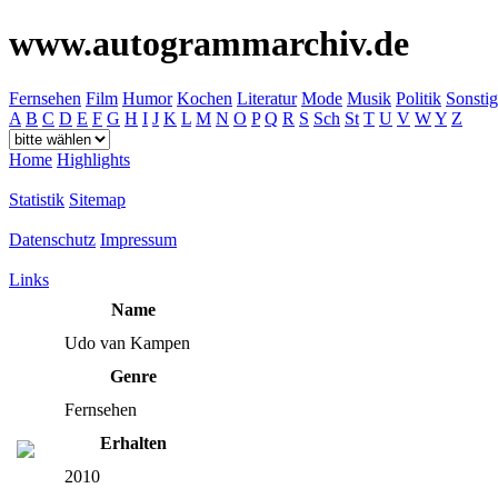
www.autogrammarchiv.de
Fernsehen
Film
Humor
Kochen
Literatur
Mode
Musik
Politik
Sonstig
A
B
C
D
E
F
G
H
I
J
K
L
M
N
O
P
Q
R
S
Sch
St
T
U
V
W
Y
Z
Home
Highlights
Statistik
Sitemap
Datenschutz
Impressum
Links
Name
Udo van Kampen
Genre
Fernsehen
Erhalten
2010