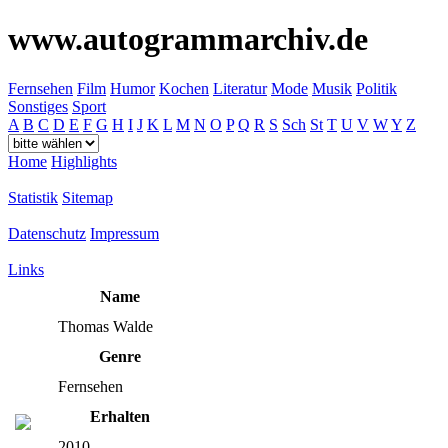
www.autogrammarchiv.de
Fernsehen
Film
Humor
Kochen
Literatur
Mode
Musik
Politik
Sonstiges
Sport
A
B
C
D
E
F
G
H
I
J
K
L
M
N
O
P
Q
R
S
Sch
St
T
U
V
W
Y
Z
Home
Highlights
Statistik
Sitemap
Datenschutz
Impressum
Links
Name
Thomas Walde
Genre
Fernsehen
Erhalten
2010