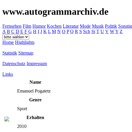
www.autogrammarchiv.de
Fernsehen
Film
Humor
Kochen
Literatur
Mode
Musik
Politik
Sonstig
A
B
C
D
E
F
G
H
I
J
K
L
M
N
O
P
Q
R
S
Sch
St
T
U
V
W
Y
Z
Home
Highlights
Statistik
Sitemap
Datenschutz
Impressum
Links
Name
Emanuel Pogatetz
Genre
Sport
Erhalten
2010