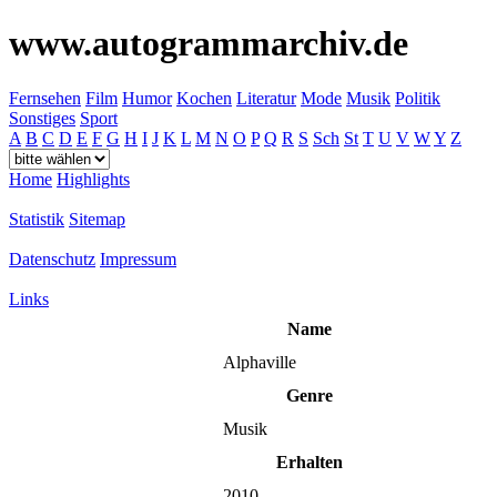
www.autogrammarchiv.de
Fernsehen
Film
Humor
Kochen
Literatur
Mode
Musik
Politik
Sonstiges
Sport
A
B
C
D
E
F
G
H
I
J
K
L
M
N
O
P
Q
R
S
Sch
St
T
U
V
W
Y
Z
Home
Highlights
Statistik
Sitemap
Datenschutz
Impressum
Links
Name
Alphaville
Genre
Musik
Erhalten
2010