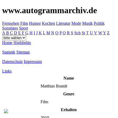
www.autogrammarchiv.de
Fernsehen
Film
Humor
Kochen
Literatur
Mode
Musik
Politik
Sonstiges
Sport
A
B
C
D
E
F
G
H
I
J
K
L
M
N
O
P
Q
R
S
Sch
St
T
U
V
W
Y
Z
Home
Highlights
Statistik
Sitemap
Datenschutz
Impressum
Links
Name
Matthias Brandt
Genre
Film
Erhalten
2010