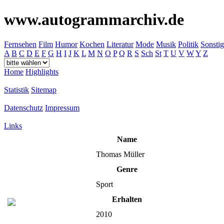
www.autogrammarchiv.de
Fernsehen
Film
Humor
Kochen
Literatur
Mode
Musik
Politik
Sonstig
A
B
C
D
E
F
G
H
I
J
K
L
M
N
O
P
Q
R
S
Sch
St
T
U
V
W
Y
Z
Home
Highlights
Statistik
Sitemap
Datenschutz
Impressum
Links
Name
Thomas Müller
Genre
Sport
Erhalten
2010