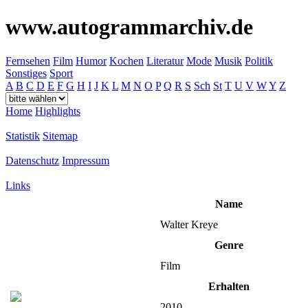
www.autogrammarchiv.de
Fernsehen
Film
Humor
Kochen
Literatur
Mode
Musik
Politik
Sonstiges
Sport
A
B
C
D
E
F
G
H
I
J
K
L
M
N
O
P
Q
R
S
Sch
St
T
U
V
W
Y
Z
Home
Highlights
Statistik
Sitemap
Datenschutz
Impressum
Links
Name
Walter Kreye
Genre
Film
Erhalten
2010