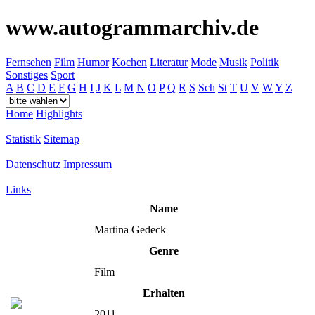
www.autogrammarchiv.de
Fernsehen
Film
Humor
Kochen
Literatur
Mode
Musik
Politik
Sonstiges
Sport
A
B
C
D
E
F
G
H
I
J
K
L
M
N
O
P
Q
R
S
Sch
St
T
U
V
W
Y
Z
Home
Highlights
Statistik
Sitemap
Datenschutz
Impressum
Links
Name
Martina Gedeck
Genre
Film
Erhalten
2011