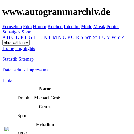
www.autogrammarchiv.de
Fernsehen
Film
Humor
Kochen
Literatur
Mode
Musik
Politik
Sonstiges
Sport
A
B
C
D
E
F
G
H
I
J
K
L
M
N
O
P
Q
R
S
Sch
St
T
U
V
W
Y
Z
Home
Highlights
Statistik
Sitemap
Datenschutz
Impressum
Links
Name
Dr. phil. Michael Groß
Genre
Sport
Erhalten
1992