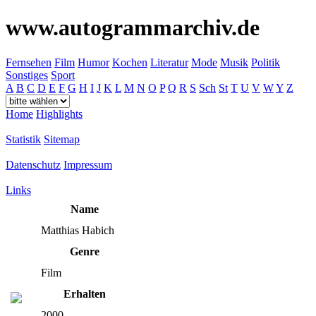
www.autogrammarchiv.de
Fernsehen
Film
Humor
Kochen
Literatur
Mode
Musik
Politik
Sonstiges
Sport
A
B
C
D
E
F
G
H
I
J
K
L
M
N
O
P
Q
R
S
Sch
St
T
U
V
W
Y
Z
Home
Highlights
Statistik
Sitemap
Datenschutz
Impressum
Links
Name
Matthias Habich
Genre
Film
Erhalten
2000