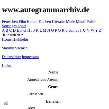
www.autogrammarchiv.de
Fernsehen
Film
Humor
Kochen
Literatur
Mode
Musik
Politik
Sonstiges
Sport
A
B
C
D
E
F
G
H
I
J
K
L
M
N
O
P
Q
R
S
Sch
St
T
U
V
W
Y
Z
Home
Highlights
Statistik
Sitemap
Datenschutz
Impressum
Links
Name
Annette von Arentin
Genre
Fernsehen
Erhalten
1993