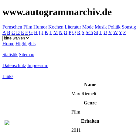
www.autogrammarchiv.de
Fernsehen
Film
Humor
Kochen
Literatur
Mode
Musik
Politik
Sonstig
A
B
C
D
E
F
G
H
I
J
K
L
M
N
O
P
Q
R
S
Sch
St
T
U
V
W
Y
Z
Home
Highlights
Statistik
Sitemap
Datenschutz
Impressum
Links
Name
Max Riemelt
Genre
Film
Erhalten
2011