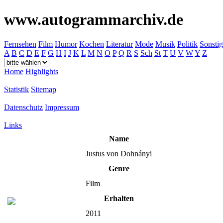
www.autogrammarchiv.de
Fernsehen
Film
Humor
Kochen
Literatur
Mode
Musik
Politik
Sonstig
A
B
C
D
E
F
G
H
I
J
K
L
M
N
O
P
Q
R
S
Sch
St
T
U
V
W
Y
Z
Home
Highlights
Statistik
Sitemap
Datenschutz
Impressum
Links
Name
Justus von Dohnányi
Genre
Film
Erhalten
2011