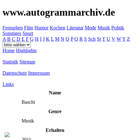
www.autogrammarchiv.de
Fernsehen
Film
Humor
Kochen
Literatur
Mode
Musik
Politik
Sonstiges
Sport
A
B
C
D
E
F
G
H
I
J
K
L
M
N
O
P
Q
R
S
Sch
St
T
U
V
W
Y
Z
Home
Highlights
Statistik
Sitemap
Datenschutz
Impressum
Links
Name
Baschi
Genre
Musik
Erhalten
2011