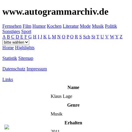
www.autogrammarchiv.de
Fernsehen
Film
Humor
Kochen
Literatur
Mode
Musik
Politik
Sonstiges
Sport
A
B
C
D
E
F
G
H
I
J
K
L
M
N
O
P
Q
R
S
Sch
St
T
U
V
W
Y
Z
Home
Highlights
Statistik
Sitemap
Datenschutz
Impressum
Links
Name
Klaus Lage
Genre
Musik
Erhalten
2011