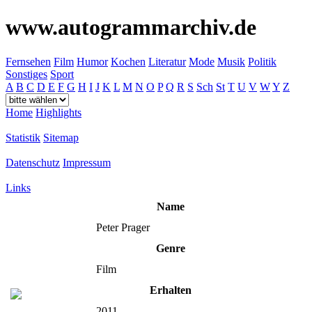
www.autogrammarchiv.de
Fernsehen
Film
Humor
Kochen
Literatur
Mode
Musik
Politik
Sonstiges
Sport
A
B
C
D
E
F
G
H
I
J
K
L
M
N
O
P
Q
R
S
Sch
St
T
U
V
W
Y
Z
Home
Highlights
Statistik
Sitemap
Datenschutz
Impressum
Links
Name
Peter Prager
Genre
Film
Erhalten
2011