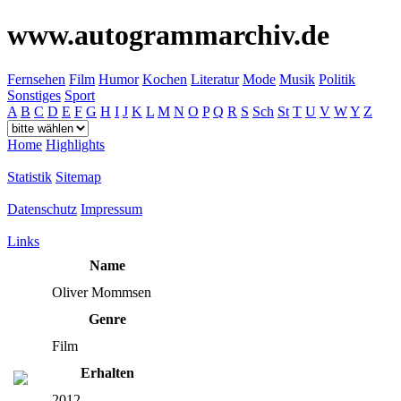
www.autogrammarchiv.de
Fernsehen
Film
Humor
Kochen
Literatur
Mode
Musik
Politik
Sonstiges
Sport
A
B
C
D
E
F
G
H
I
J
K
L
M
N
O
P
Q
R
S
Sch
St
T
U
V
W
Y
Z
Home
Highlights
Statistik
Sitemap
Datenschutz
Impressum
Links
Name
Oliver Mommsen
Genre
Film
Erhalten
2012